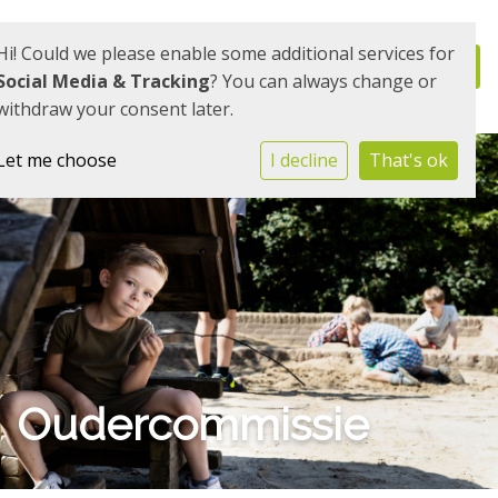
Hi! Could we please enable some additional services for
Social Media & Tracking
? You can always change or
withdraw your consent later.
Let me choose
I decline
That's ok
Oudercommissie