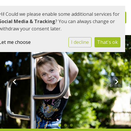
Hi! Could we please enable some additional services for
Social Media & Tracking
? You can always change or
withdraw your consent later.
Let me choose
I decline
That's ok